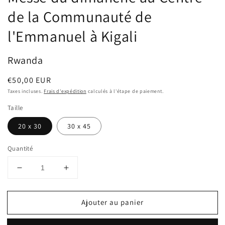
de la Communauté de
l'Emmanuel à Kigali
Rwanda
Prix
€50,00 EUR
habituel
Taxes incluses.
Frais d'expédition
calculés à l'étape de paiement.
Taille
20 x 30
30 x 45
Quantité
Réduire
Augmenter
la
la
quantité
quantité
Ajouter au panier
de
de
Messe
Messe
du
du