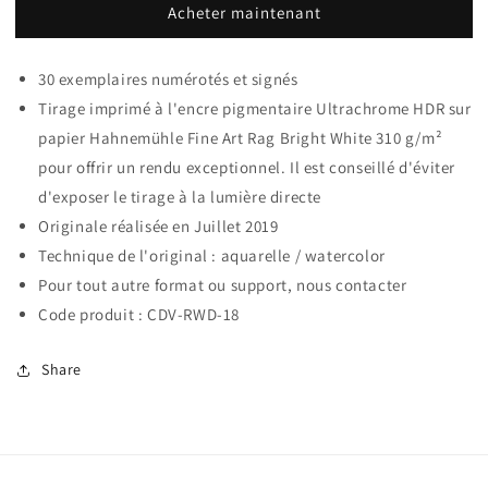
Acheter maintenant
dimanche
dimanche
au
au
Centre
Centre
30 exemplaires numérotés et signés
de
de
Tirage imprimé à l'encre pigmentaire Ultrachrome HDR sur
la
la
Communauté
Communauté
papier Hahnemühle Fine Art Rag Bright White 310 g/m²
de
de
pour offrir un rendu exceptionnel. Il est conseillé d'éviter
l&#39;Emmanuel
l&#39;Emmanuel
d'exposer le tirage à la lumière directe
à
à
Originale réalisée en Juillet 2019
Kigali
Kigali
Technique de l'original : aquarelle / watercolor
Pour tout autre format ou support, nous contacter
Code produit : CDV-RWD-18
Share